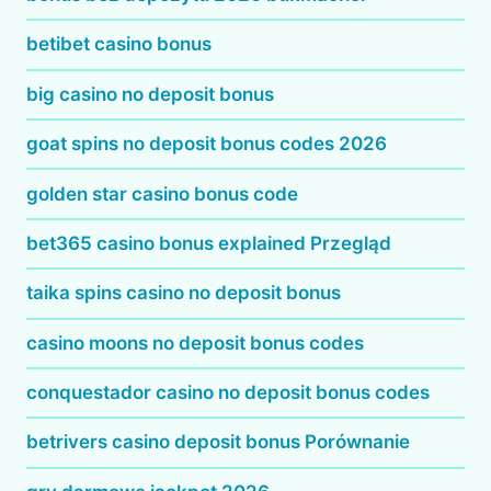
betibet casino bonus
big casino no deposit bonus
goat spins no deposit bonus codes 2026
golden star casino bonus code
bet365 casino bonus explained Przegląd
taika spins casino no deposit bonus
casino moons no deposit bonus codes
conquestador casino no deposit bonus codes
betrivers casino deposit bonus Porównanie