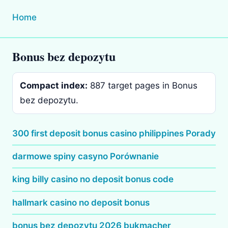
Home
Bonus bez depozytu
Compact index:
887 target pages in Bonus
bez depozytu.
300 first deposit bonus casino philippines Porady
darmowe spiny casyno Porównanie
king billy casino no deposit bonus code
hallmark casino no deposit bonus
bonus bez depozytu 2026 bukmacher