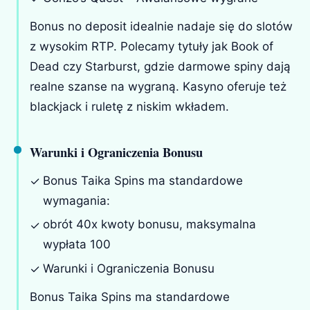
Bonus no deposit idealnie nadaje się do slotów
z wysokim RTP. Polecamy tytuły jak Book of
Dead czy Starburst, gdzie darmowe spiny dają
realne szanse na wygraną. Kasyno oferuje też
blackjack i ruletę z niskim wkładem.
Warunki i Ograniczenia Bonusu
Bonus Taika Spins ma standardowe
✓
wymagania:
obrót 40x kwoty bonusu, maksymalna
✓
wypłata 100
Warunki i Ograniczenia Bonusu
✓
Bonus Taika Spins ma standardowe