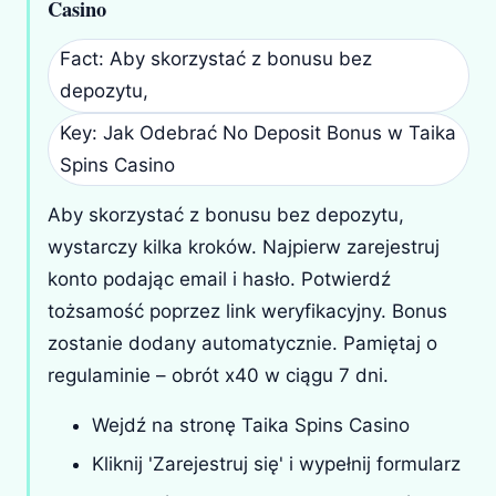
Casino
Fact: Aby skorzystać z bonusu bez
depozytu,
Key: Jak Odebrać No Deposit Bonus w Taika
Spins Casino
Aby skorzystać z bonusu bez depozytu,
wystarczy kilka kroków. Najpierw zarejestruj
konto podając email i hasło. Potwierdź
tożsamość poprzez link weryfikacyjny. Bonus
zostanie dodany automatycznie. Pamiętaj o
regulaminie – obrót x40 w ciągu 7 dni.
Wejdź na stronę Taika Spins Casino
Kliknij 'Zarejestruj się' i wypełnij formularz