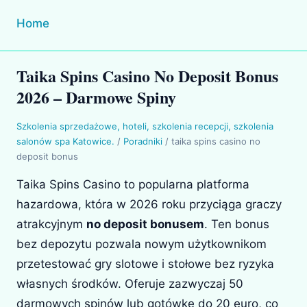
Home
Taika Spins Casino No Deposit Bonus
2026 – Darmowe Spiny
Szkolenia sprzedażowe, hoteli, szkolenia recepcji, szkolenia
salonów spa Katowice.
/
Poradniki
/
taika spins casino no
deposit bonus
Taika Spins Casino to popularna platforma
hazardowa, która w 2026 roku przyciąga graczy
atrakcyjnym
no deposit bonusem
. Ten bonus
bez depozytu pozwala nowym użytkownikom
przetestować gry slotowe i stołowe bez ryzyka
własnych środków. Oferuje zazwyczaj 50
darmowych spinów lub gotówkę do 20 euro, co