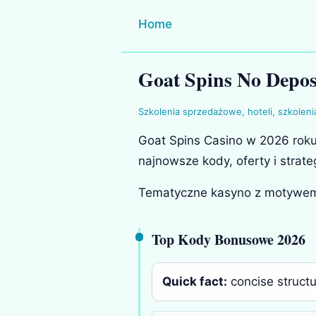
Home
Goat Spins No Depos
Szkolenia sprzedażowe, hoteli, szkoleni
Goat Spins Casino w 2026 roku
najnowsze kody, oferty i strate
Tematyczne kasyno z motywem k
Top Kody Bonusowe 2026
Quick fact:
concise struct