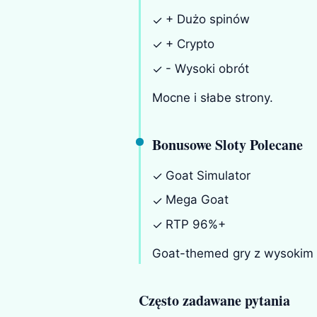
+ Dużo spinów
✓
+ Crypto
✓
- Wysoki obrót
✓
Mocne i słabe strony.
Bonusowe Sloty Polecane
Goat Simulator
✓
Mega Goat
✓
RTP 96%+
✓
Goat-themed gry z wysokim
Często zadawane pytania