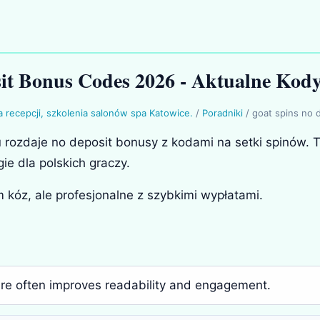
it Bonus Codes 2026 - Aktualne Kod
a recepcji, szkolenia salonów spa Katowice.
/
Poradniki
/
goat spins no 
 rozdaje no deposit bonusy z kodami na setki spinów. T
gie dla polskich graczy.
óz, ale profesjonalne z szybkimi wypłatami.
ure often improves readability and engagement.