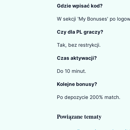
Gdzie wpisać kod?
W sekcji 'My Bonuses' po logow
Czy dla PL graczy?
Tak, bez restrykcji.
Czas aktywacji?
Do 10 minut.
Kolejne bonusy?
Po depozycie 200% match.
Powiązane tematy