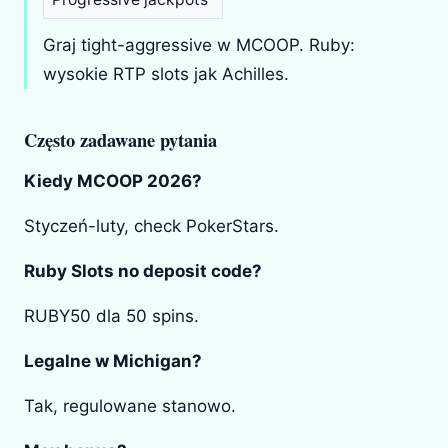
Graj tight-aggressive w MCOOP. Ruby:
wysokie RTP slots jak Achilles.
Często zadawane pytania
Kiedy MCOOP 2026?
Styczeń-luty, check PokerStars.
Ruby Slots no deposit code?
RUBY50 dla 50 spins.
Legalne w Michigan?
Tak, regulowane stanowo.