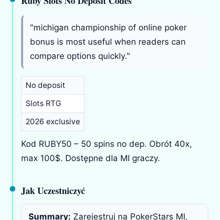
Ruby Slots No Deposit Codes
"michigan championship of online poker
bonus is most useful when readers can
compare options quickly."
No deposit
Slots RTG
2026 exclusive
Kod RUBY50 – 50 spins no dep. Obrót 40x,
max 100$. Dostępne dla MI graczy.
Jak Uczestniczyć
Summary:
Zarejestruj na PokerStars MI,