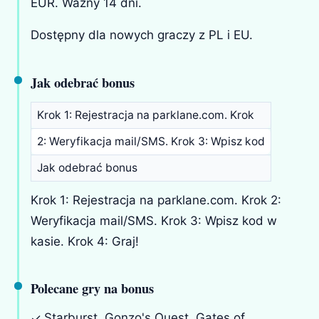
EUR. Ważny 14 dni.
Dostępny dla nowych graczy z PL i EU.
Jak odebrać bonus
Krok 1: Rejestracja na parklane.com. Krok
2: Weryfikacja mail/SMS. Krok 3: Wpisz kod
Jak odebrać bonus
Krok 1: Rejestracja na parklane.com. Krok 2:
Weryfikacja mail/SMS. Krok 3: Wpisz kod w
kasie. Krok 4: Graj!
Polecane gry na bonus
Starburst, Gonzo's Quest, Gates of
✓