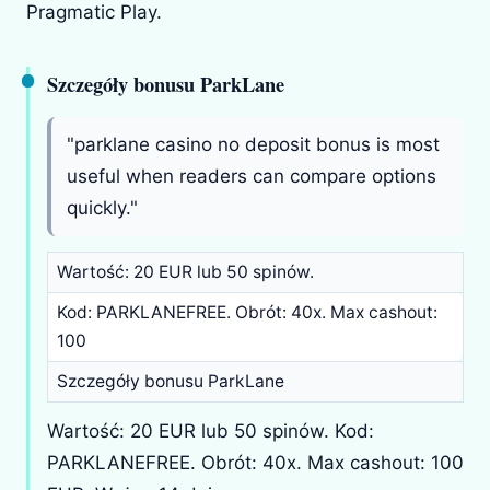
Pragmatic Play.
Szczegóły bonusu ParkLane
"parklane casino no deposit bonus is most
useful when readers can compare options
quickly."
Wartość: 20 EUR lub 50 spinów.
Kod: PARKLANEFREE. Obrót: 40x. Max cashout:
100
Szczegóły bonusu ParkLane
Wartość: 20 EUR lub 50 spinów. Kod:
PARKLANEFREE. Obrót: 40x. Max cashout: 100