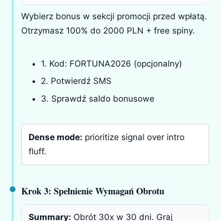
Wybierz bonus w sekcji promocji przed wpłatą.
Otrzymasz 100% do 2000 PLN + free spiny.
1. Kod: FORTUNA2026 (opcjonalny)
2. Potwierdź SMS
3. Sprawdź saldo bonusowe
Dense mode:
prioritize signal over intro
fluff.
Krok 3: Spełnienie Wymagań Obrotu
Summary:
Obrót 30x w 30 dni. Graj