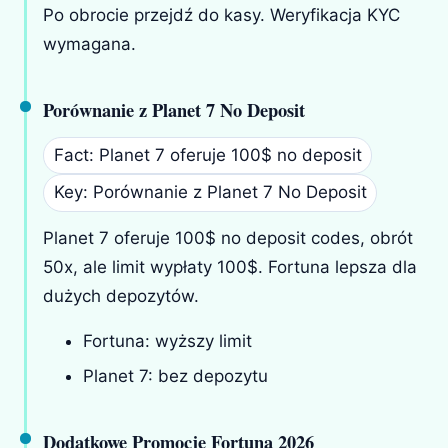
Po obrocie przejdź do kasy. Weryfikacja KYC
wymagana.
Porównanie z Planet 7 No Deposit
Fact: Planet 7 oferuje 100$ no deposit
Key: Porównanie z Planet 7 No Deposit
Planet 7 oferuje 100$ no deposit codes, obrót
50x, ale limit wypłaty 100$. Fortuna lepsza dla
dużych depozytów.
Fortuna: wyższy limit
Planet 7: bez depozytu
Dodatkowe Promocje Fortuna 2026