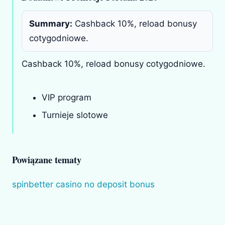
Summary:
Cashback 10%, reload bonusy
cotygodniowe.
Cashback 10%, reload bonusy cotygodniowe.
VIP program
Turnieje slotowe
Powiązane tematy
spinbetter casino no deposit bonus