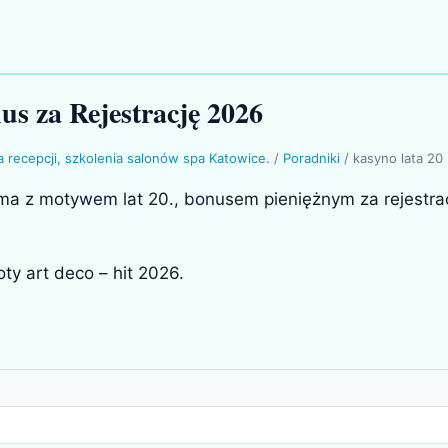
s za Rejestrację 2026
a recepcji, szkolenia salonów spa Katowice.
/
Poradniki
/
kasyno lata 20
rma z motywem lat 20., bonusem pieniężnym za rejestrację
oty art deco – hit 2026.