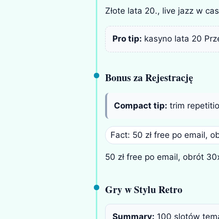
Złote lata 20., live jazz w cas
Pro tip:
kasyno lata 20 Prze
Bonus za Rejestrację
Compact tip:
trim repetiti
Fact: 50 zł free po email, o
50 zł free po email, obrót 30
Gry w Stylu Retro
Summary:
100 slotów tem