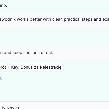
ino.
wodnik works better with clear, practical steps and ex
on and keep sections direct.
brót
Key: Bonus za Rejestrację
x.
atycznych.