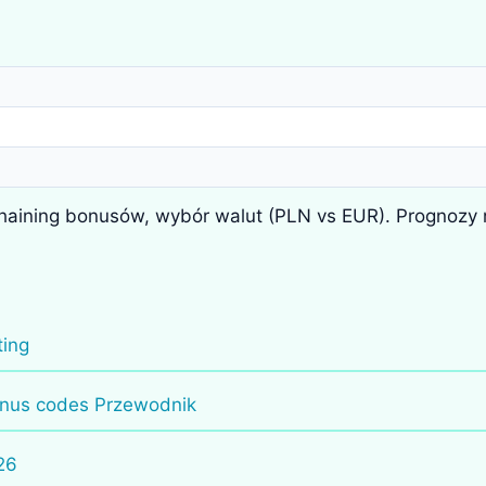
 chaining bonusów, wybór walut (PLN vs EUR). Prognozy
ting
onus codes Przewodnik
26