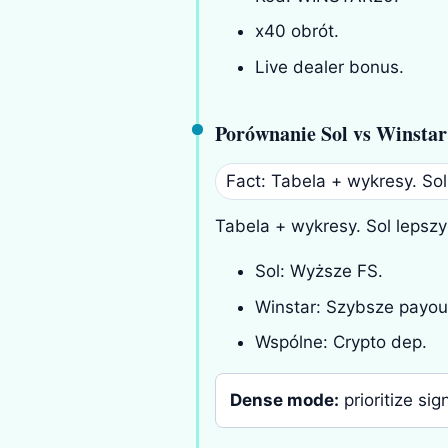
x40 obrót.
Live dealer bonus.
Porównanie Sol vs Winstar
Fact: Tabela + wykresy. Sol
Tabela + wykresy. Sol lepszy
Sol: Wyższe FS.
Winstar: Szybsze payou
Wspólne: Crypto dep.
Dense mode:
prioritize sign