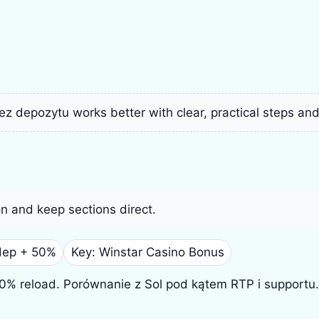
z depozytu works better with clear, practical steps an
on and keep sections direct.
 dep + 50%
Key: Winstar Casino Bonus
0% reload. Porównanie z Sol pod kątem RTP i supportu.