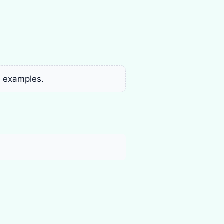
d examples.