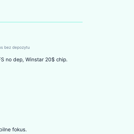
us bez depozytu
FS no dep, Winstar 20$ chip.
ilne fokus.