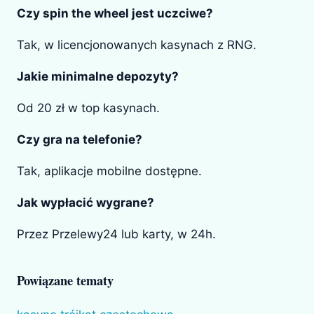
Czy spin the wheel jest uczciwe?
Tak, w licencjonowanych kasynach z RNG.
Jakie minimalne depozyty?
Od 20 zł w top kasynach.
Czy gra na telefonie?
Tak, aplikacje mobilne dostępne.
Jak wypłacić wygrane?
Przez Przelewy24 lub karty, w 24h.
Powiązane tematy