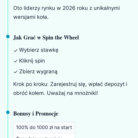
Oto liderzy rynku w 2026 roku z unikalnymi
wersjami koła.
Jak Grać w Spin the Wheel
Wybierz stawkę
✓
Kliknij spin
✓
Zbierz wygraną
✓
Krok po kroku: Zarejestruj się, wpłać depozyt i
obróć kołem. Uważaj na mnożniki!
Bonusy i Promocje
100% do 1000 zł na start