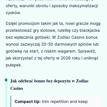
oferty, warunki obrotu i sposoby maksymalizacji
zysków.
Dzięki promocjom takim jak ta, nowi gracze mogą
przetestować gry slotowe, ruletkę czy blackjacka
bez wpłacania gotówki. W Zodiac Casino bonus
wynosi zazwyczaj 20-50 darmowych spinów lub
gotówkę na start, z niskim wagarem. Sprawdź,
jak skorzystać z tej oferty w 2026 roku i uniknąć
pułapek.
Jak odebrać bonus bez depozytu w Zodiac
Casino
Compact tip:
trim repetition and keep