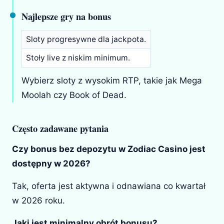
Najlepsze gry na bonus
Sloty progresywne dla jackpota.
Stoły live z niskim minimum.
Wybierz sloty z wysokim RTP, takie jak Mega
Moolah czy Book of Dead.
Często zadawane pytania
Czy bonus bez depozytu w Zodiac Casino jest
dostępny w 2026?
Tak, oferta jest aktywna i odnawiana co kwartał
w 2026 roku.
Jaki jest minimalny obrót bonusu?