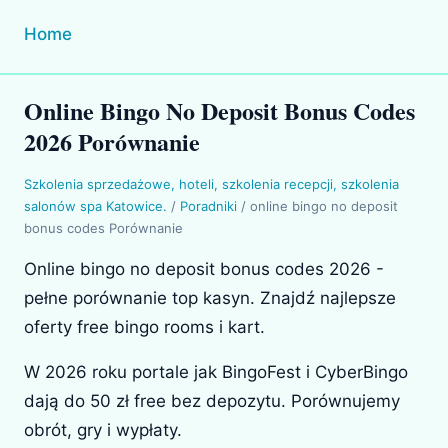
Home
Online Bingo No Deposit Bonus Codes
2026 Porównanie
Szkolenia sprzedażowe, hoteli, szkolenia recepcji, szkolenia
salonów spa Katowice.
/
Poradniki
/
online bingo no deposit
bonus codes Porównanie
Online bingo no deposit bonus codes 2026 -
pełne porównanie top kasyn. Znajdź najlepsze
oferty free bingo rooms i kart.
W 2026 roku portale jak BingoFest i CyberBingo
dają do 50 zł free bez depozytu. Porównujemy
obrót, gry i wypłaty.