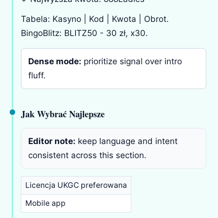
Tabela: Kasyno | Kod | Kwota | Obrot.
BingoBlitz: BLITZ50 - 30 zł, x30.
Dense mode:
prioritize signal over intro
fluff.
Jak Wybrać Najlepsze
Editor note:
keep language and intent
consistent across this section.
Licencja UKGC preferowana
Mobile app