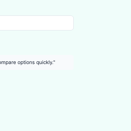
mpare options quickly."