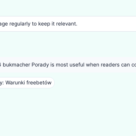
ge regularly to keep it relevant.
 bukmacher Porady is most useful when readers can co
y: Warunki freebetów