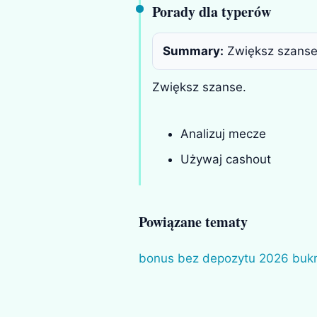
Porady dla typerów
Summary:
Zwiększ szanse
Zwiększ szanse.
Analizuj mecze
Używaj cashout
Powiązane tematy
bonus bez depozytu 2026 buk