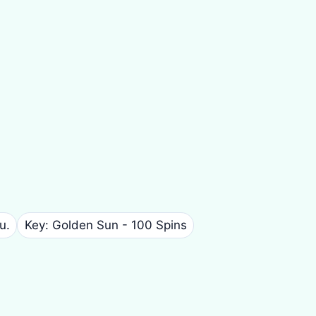
u.
Key: Golden Sun - 100 Spins