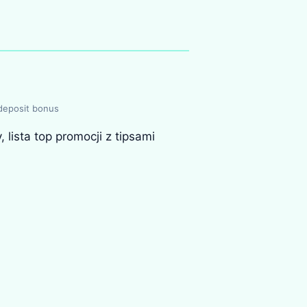
deposit bonus
lista top promocji z tipsami