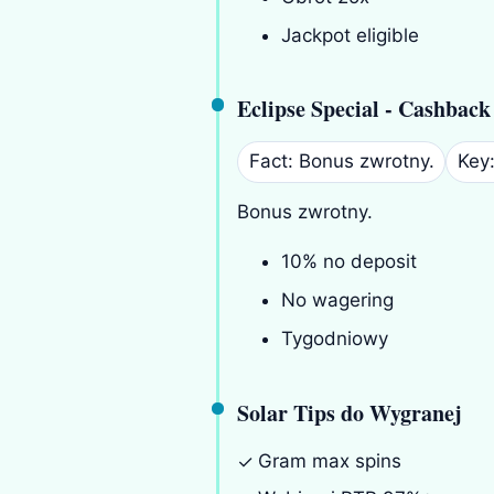
Jackpot eligible
Eclipse Special - Cashback
Fact: Bonus zwrotny.
Key:
Bonus zwrotny.
10% no deposit
No wagering
Tygodniowy
Solar Tips do Wygranej
Gram max spins
✓