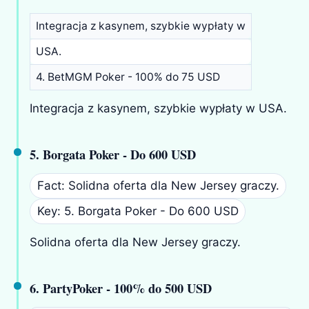
Integracja z kasynem, szybkie wypłaty w
USA.
4. BetMGM Poker - 100% do 75 USD
Integracja z kasynem, szybkie wypłaty w USA.
5. Borgata Poker - Do 600 USD
Fact: Solidna oferta dla New Jersey graczy.
Key: 5. Borgata Poker - Do 600 USD
Solidna oferta dla New Jersey graczy.
6. PartyPoker - 100% do 500 USD