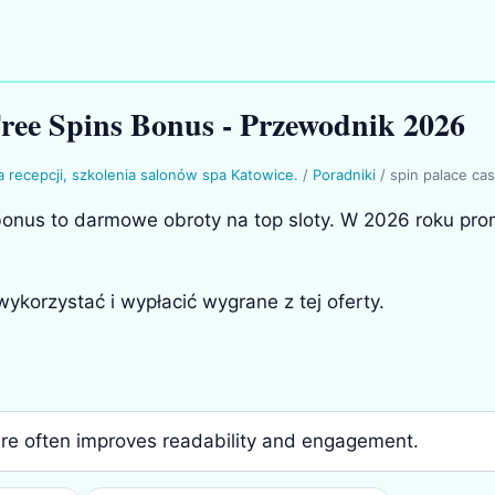
Free Spins Bonus - Przewodnik 2026
a recepcji, szkolenia salonów spa Katowice.
/
Poradniki
/
spin palace ca
 bonus to darmowe obroty na top sloty. W 2026 roku pr
wykorzystać i wypłacić wygrane z tej oferty.
ure often improves readability and engagement.