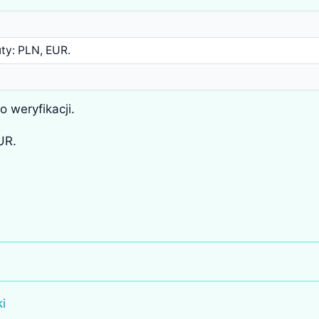
ty: PLN, EUR.
 weryfikacji.
UR.
i