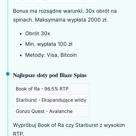
Bonus ma rozsądne warunki: 30x obrót na
spinach. Maksymalna wypłata 2000 zł.
Obrót 30x
Min. wypłata 100 zł
Metody: Visa, Bitcoin
Najlepsze sloty pod Blaze Spins
Book of Ra - 96.5% RTP
Starburst - Ekspandujące wildy
Gonzo Quest - Avalanche
Wypróbuj Book of Ra czy Starburst z wysokim
RTP.