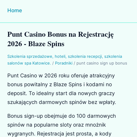
Home
Punt Casino Bonus na Rejestrację
2026 - Blaze Spins
Szkolenia sprzedażowe, hoteli, szkolenia recepcji, szkolenia
salonów spa Katowice.
/
Poradniki
/
punt casino sign up bonus
Punt Casino w 2026 roku oferuje atrakcyjny
bonus powitalny z Blaze Spins i kodami no
deposit. To idealny start dla nowych graczy
szukających darmowych spinów bez wpłaty.
Bonus sign-up obejmuje do 100 darmowych
spinów na popularne sloty oraz mnożnik
wygranych. Rejestracja jest prosta, a kody