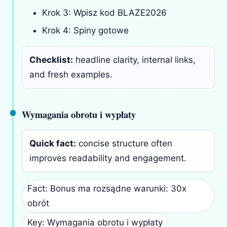
Krok 3: Wpisz kod BLAZE2026
Krok 4: Spiny gotowe
Checklist:
headline clarity, internal links,
and fresh examples.
Wymagania obrotu i wypłaty
Quick fact:
concise structure often
improves readability and engagement.
Fact: Bonus ma rozsądne warunki: 30x
obrót
Key: Wymagania obrotu i wypłaty