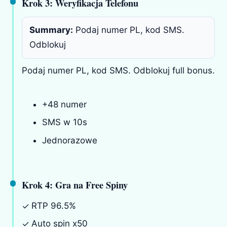
Krok 3: Weryfikacja Telefonu
Summary:
Podaj numer PL, kod SMS.
Odblokuj
Podaj numer PL, kod SMS. Odblokuj full bonus.
+48 numer
SMS w 10s
Jednorazowe
Krok 4: Gra na Free Spiny
RTP 96.5%
✓
Auto spin x50
✓