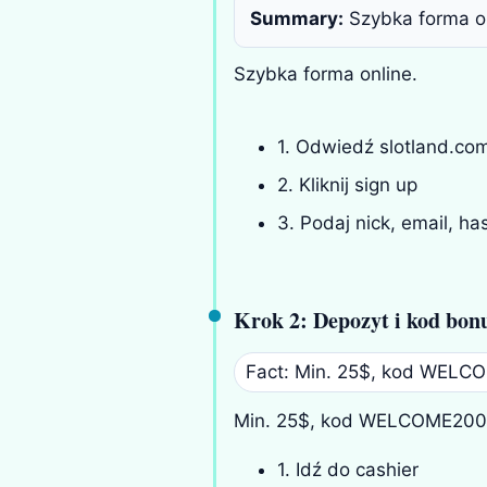
Summary:
Szybka forma on
Szybka forma online.
1. Odwiedź slotland.co
2. Kliknij sign up
3. Podaj nick, email, ha
Krok 2: Depozyt i kod bon
Fact: Min. 25$, kod WELC
Min. 25$, kod WELCOME200
1. Idź do cashier