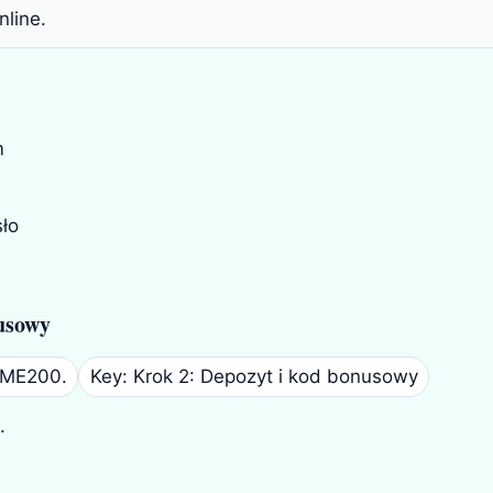
line.
m
sło
usowy
OME200.
Key: Krok 2: Depozyt i kod bonusowy
.