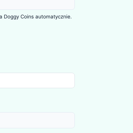
 na Doggy Coins automatycznie.