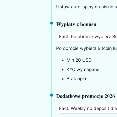
Ustaw auto-spiny na niskie s
Wypłaty z bonusu
Fact: Po obrocie wybierz Bitc
Po obrocie wybierz Bitcoin lu
Min 20 USD
KYC wymagane
Brak opłat
Dodatkowe promocje 2026
Fact: Weekly no deposit dla