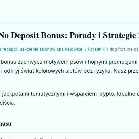
o Deposit Bonus: Porady i Strategie
a recepcji, szkolenia salonów spa Katowice.
/
Poradniki
/
dog fortune ca
t bonus zachwyca motywem psów i hojnymi promocjami 
ę i odkryj świat kolorowych slotów bez ryzyka. Nasz pr
 jackpotami tematycznymi i wsparciem krypto. Idealne d
jścia.
onusu