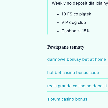
Weekly no deposit dla loja
10 FS co piątek
VIP dog club
Cashback 15%
Powiązane tematy
darmowe bonusy bet at home
hot bet casino bonus code
reels grande casino no deposi
slotum casino bonus