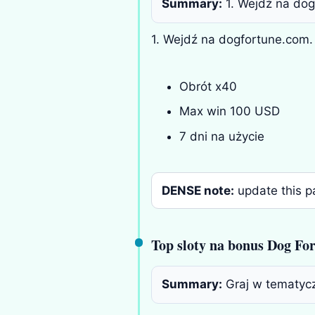
Summary:
1. Wejdź na dogf
1. Wejdź na dogfortune.com. 
Obrót x40
Max win 100 USD
7 dni na użycie
DENSE note:
update this pa
Top sloty na bonus Dog Fo
Summary:
Graj w tematycz