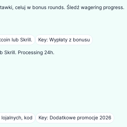
tawki, celuj w bonus rounds. Śledź wagering progress.
oin lub Skrill.
Key: Wypłaty z bonusu
b Skrill. Processing 24h.
 lojalnych, kod
Key: Dodatkowe promocje 2026