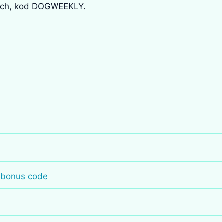
lnych, kod DOGWEEKLY.
t bonus code