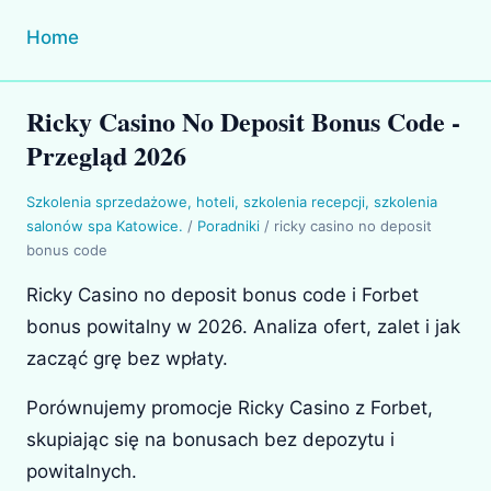
Home
Ricky Casino No Deposit Bonus Code -
Przegląd 2026
Szkolenia sprzedażowe, hoteli, szkolenia recepcji, szkolenia
salonów spa Katowice.
/
Poradniki
/
ricky casino no deposit
bonus code
Ricky Casino no deposit bonus code i Forbet
bonus powitalny w 2026. Analiza ofert, zalet i jak
zacząć grę bez wpłaty.
Porównujemy promocje Ricky Casino z Forbet,
skupiając się na bonusach bez depozytu i
powitalnych.