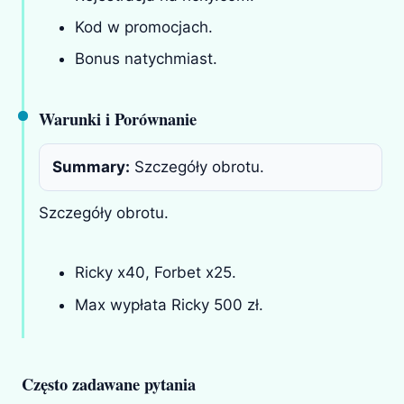
Kod w promocjach.
Bonus natychmiast.
Warunki i Porównanie
Summary:
Szczegóły obrotu.
Szczegóły obrotu.
Ricky x40, Forbet x25.
Max wypłata Ricky 500 zł.
Często zadawane pytania