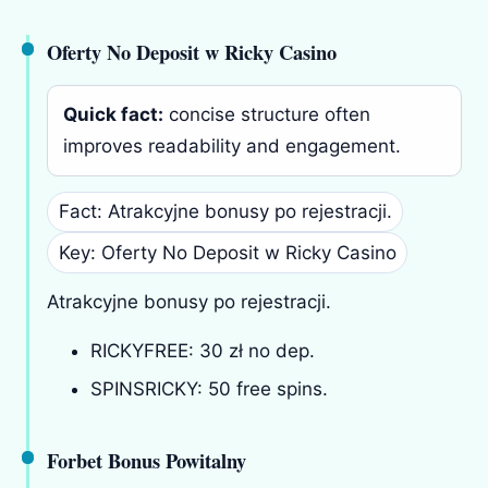
Oferty No Deposit w Ricky Casino
Quick fact:
concise structure often
improves readability and engagement.
Fact: Atrakcyjne bonusy po rejestracji.
Key: Oferty No Deposit w Ricky Casino
Atrakcyjne bonusy po rejestracji.
RICKYFREE: 30 zł no dep.
SPINSRICKY: 50 free spins.
Forbet Bonus Powitalny