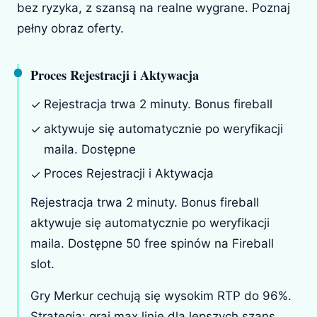
bez ryzyka, z szansą na realne wygrane. Poznaj
pełny obraz oferty.
Proces Rejestracji i Aktywacja
Rejestracja trwa 2 minuty. Bonus fireball
✓
aktywuje się automatycznie po weryfikacji
✓
maila. Dostępne
Proces Rejestracji i Aktywacja
✓
Rejestracja trwa 2 minuty. Bonus fireball
aktywuje się automatycznie po weryfikacji
maila. Dostępne 50 free spinów na Fireball
slot.
Gry Merkur cechują się wysokim RTP do 96%.
Strategia: graj max linie dla lepszych szans.