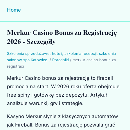
Home
Merkur Casino Bonus za Registrację
2026 - Szczegóły
Szkolenia sprzedażowe, hoteli, szkolenia recepcji, szkolenia
salonów spa Katowice.
/
Poradniki
/
merkur casino bonus za
registraci
Merkur Casino bonus za rejestrację to fireball
promocja na start. W 2026 roku oferta obejmuje
free spiny i gotówkę bez depozytu. Artykuł
analizuje warunki, gry i strategie.
Kasyno Merkur słynie z klasycznych automatów
jak Fireball. Bonus za rejestrację pozwala grać