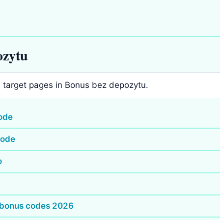
ozytu
 target pages in Bonus bez depozytu.
ode
code
o
t bonus codes 2026