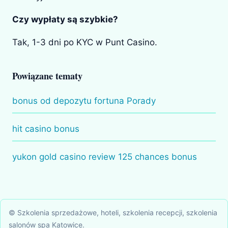
Czy wypłaty są szybkie?
Tak, 1-3 dni po KYC w Punt Casino.
Powiązane tematy
bonus od depozytu fortuna Porady
hit casino bonus
yukon gold casino review 125 chances bonus
© Szkolenia sprzedażowe, hoteli, szkolenia recepcji, szkolenia
salonów spa Katowice.