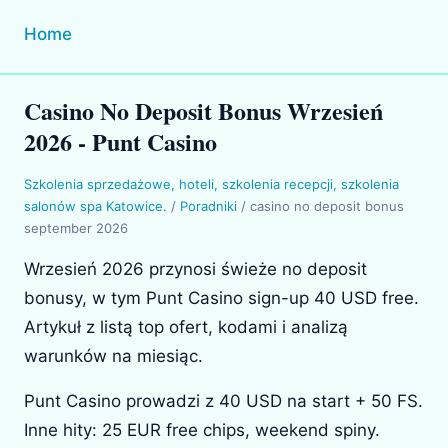
Home
Casino No Deposit Bonus Wrzesień
2026 - Punt Casino
Szkolenia sprzedażowe, hoteli, szkolenia recepcji, szkolenia
salonów spa Katowice.
/
Poradniki
/
casino no deposit bonus
september 2026
Wrzesień 2026 przynosi świeże no deposit
bonusy, w tym Punt Casino sign-up 40 USD free.
Artykuł z listą top ofert, kodami i analizą
warunków na miesiąc.
Punt Casino prowadzi z 40 USD na start + 50 FS.
Inne hity: 25 EUR free chips, weekend spiny.