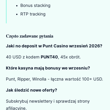
Bonus stacking
RTP tracking
Często zadawane pytania
Jaki no deposit w Punt Casino wrzesień 2026?
40 USD z kodem
PUNT40
, 45x obrót.
Które kasyna mają bonusy we wrzesniu?
Punt, Ripper, Winolla - łączna wartość 100+ USD.
Jak śledzić nowe oferty?
Subskrybuj newslettery i sprawdzaj strony
afiliacyjne.