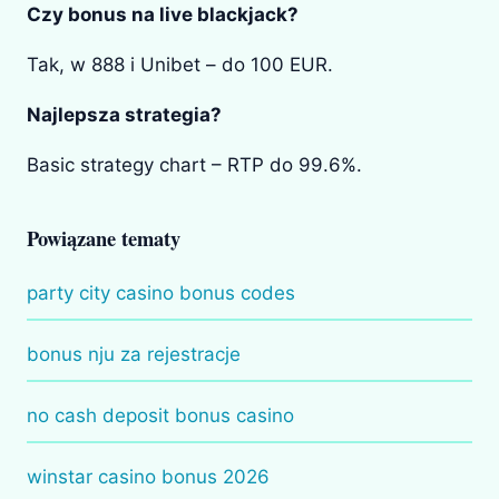
Czy bonus na live blackjack?
Tak, w 888 i Unibet – do 100 EUR.
Najlepsza strategia?
Basic strategy chart – RTP do 99.6%.
Powiązane tematy
party city casino bonus codes
bonus nju za rejestracje
no cash deposit bonus casino
winstar casino bonus 2026