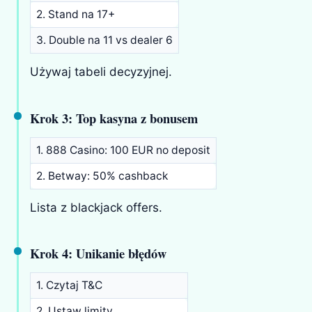
2. Stand na 17+
3. Double na 11 vs dealer 6
Używaj tabeli decyzyjnej.
Krok 3: Top kasyna z bonusem
1. 888 Casino: 100 EUR no deposit
2. Betway: 50% cashback
Lista z blackjack offers.
Krok 4: Unikanie błędów
1. Czytaj T&C
2. Ustaw limity