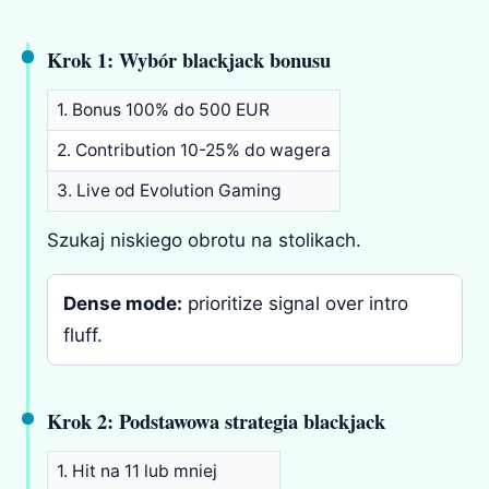
Krok 1: Wybór blackjack bonusu
1. Bonus 100% do 500 EUR
2. Contribution 10-25% do wagera
3. Live od Evolution Gaming
Szukaj niskiego obrotu na stolikach.
Dense mode:
prioritize signal over intro
fluff.
Krok 2: Podstawowa strategia blackjack
1. Hit na 11 lub mniej