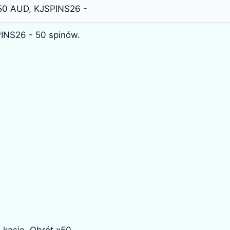
0 AUD, KJSPINS26 -
INS26 - 50 spinów.