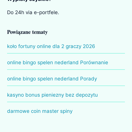
Do 24h via e-portfele.
Powiązane tematy
koło fortuny online dla 2 graczy 2026
online bingo spelen nederland Porównanie
online bingo spelen nederland Porady
kasyno bonus pieniezny bez depozytu
darmowe coin master spiny