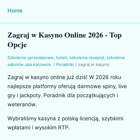
Home
Zagraj w Kasyno Online 2026 - Top
Opcje
Szkolenia sprzedażowe, hoteli, szkolenia recepcji, szkolenia
salonów spa Katowice.
/
Poradniki
/
zagraj w kasyno
Zagraj w kasyno online już dziś! W 2026 roku
najlepsze platformy oferują darmowe spiny, live
gry i jackpoty. Poradnik dla początkujących i
weteranów.
Wybraliśmy kasyna z polską licencją, szybkimi
wpłatami i wysokim RTP.