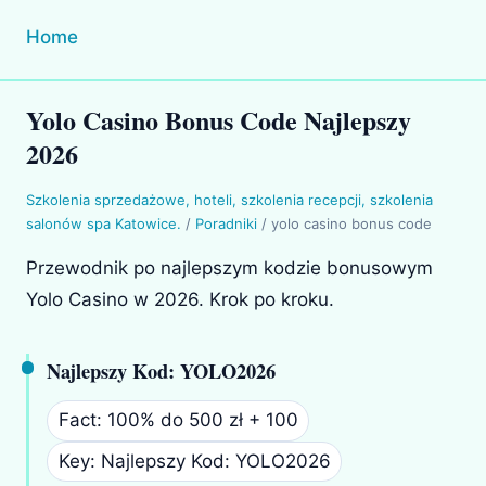
Home
Yolo Casino Bonus Code Najlepszy
2026
Szkolenia sprzedażowe, hoteli, szkolenia recepcji, szkolenia
salonów spa Katowice.
/
Poradniki
/
yolo casino bonus code
Przewodnik po najlepszym kodzie bonusowym
Yolo Casino w 2026. Krok po kroku.
Najlepszy Kod: YOLO2026
Fact: 100% do 500 zł + 100
Key: Najlepszy Kod: YOLO2026