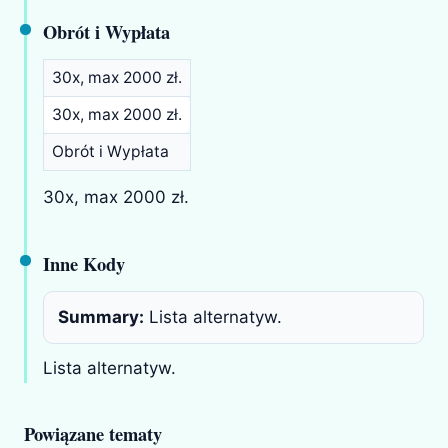
Obrót i Wypłata
30x, max 2000 zł.
30x, max 2000 zł.
Obrót i Wypłata
30x, max 2000 zł.
Inne Kody
Summary:
Lista alternatyw.
Lista alternatyw.
Powiązane tematy