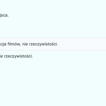
jsca.
kcja filmów, nie rzeczywistości.
nie rzeczywistości.