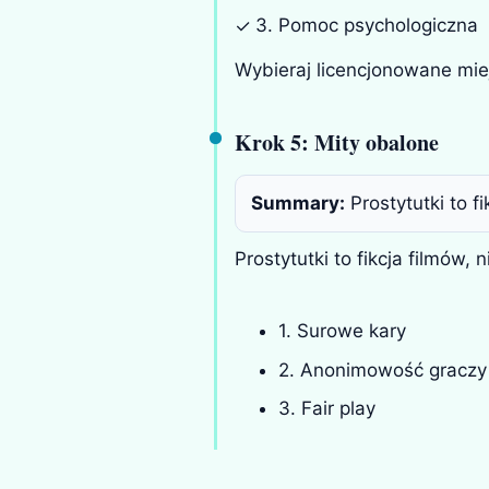
3. Pomoc psychologiczna
✓
Wybieraj licencjonowane mie
Krok 5: Mity obalone
Summary:
Prostytutki to fi
Prostytutki to fikcja filmów, 
1. Surowe kary
2. Anonimowość graczy
3. Fair play