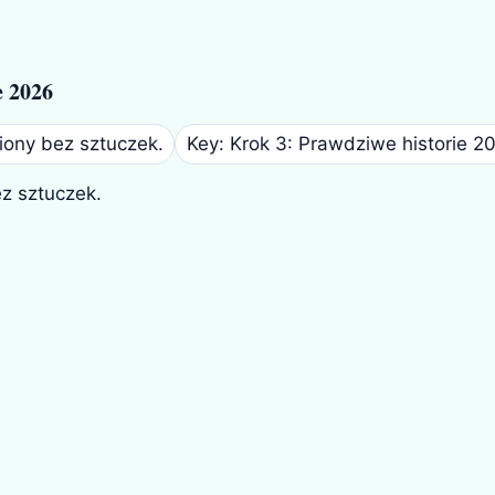
e 2026
iony bez sztuczek.
Key: Krok 3: Prawdziwe historie 2
z sztuczek.