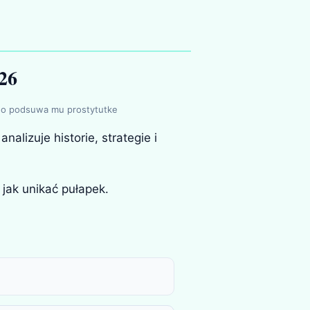
26
o podsuwa mu prostytutke
alizuje historie, strategie i
jak unikać pułapek.