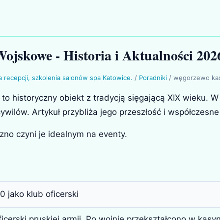
jskowe - Historia i Aktualności 202
a recepcji, szkolenia salonów spa Katowice.
/
Poradniki
/
węgorzewo ka
to historyczny obiekt z tradycją sięgającą XIX wieku. 
wilów. Artykuł przybliża jego przeszłość i współczesne 
zno czyni je idealnym na eventy.
 jako klub oficerski
ficerski pruskiej armii. Po wojnie przekształcono w ka