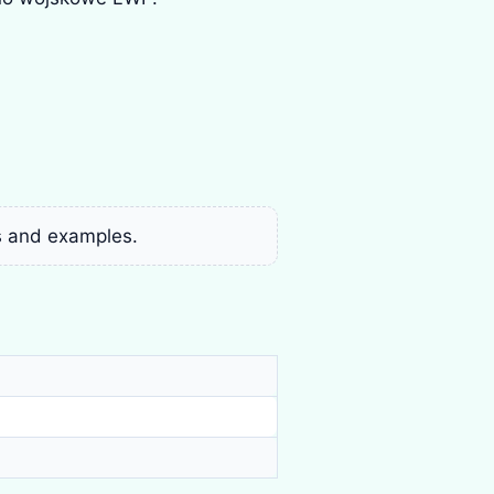
s and examples.