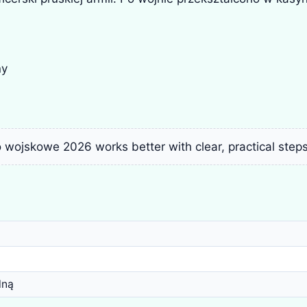
ny
ojskowe 2026 works better with clear, practical step
lną