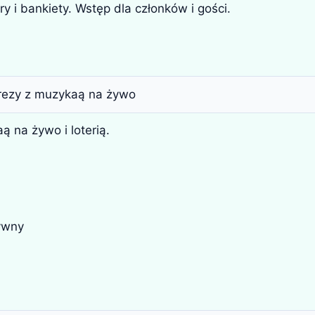
y i bankiety. Wstęp dla członków i gości.
ezy z muzykaą na żywo
 na żywo i loterią.
tywny