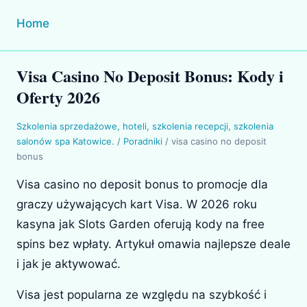
Home
Visa Casino No Deposit Bonus: Kody i
Oferty 2026
Szkolenia sprzedażowe, hoteli, szkolenia recepcji, szkolenia
salonów spa Katowice.
/
Poradniki
/
visa casino no deposit
bonus
Visa casino no deposit bonus to promocje dla
graczy używających kart Visa. W 2026 roku
kasyna jak Slots Garden oferują kody na free
spins bez wpłaty. Artykuł omawia najlepsze deale
i jak je aktywować.
Visa jest popularna ze względu na szybkość i