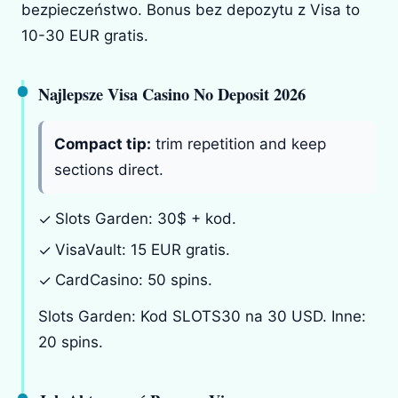
bezpieczeństwo. Bonus bez depozytu z Visa to
10-30 EUR gratis.
Najlepsze Visa Casino No Deposit 2026
Compact tip:
trim repetition and keep
sections direct.
Slots Garden: 30$ + kod.
✓
VisaVault: 15 EUR gratis.
✓
CardCasino: 50 spins.
✓
Slots Garden: Kod SLOTS30 na 30 USD. Inne:
20 spins.