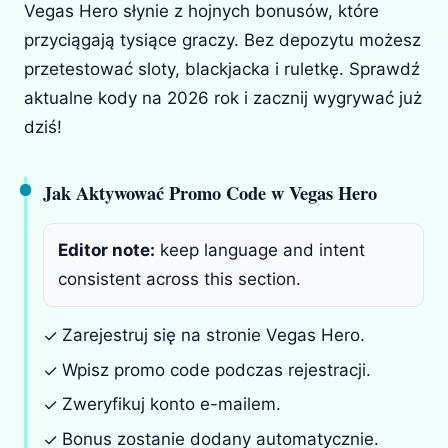
Vegas Hero słynie z hojnych bonusów, które
przyciągają tysiące graczy. Bez depozytu możesz
przetestować sloty, blackjacka i ruletkę. Sprawdź
aktualne kody na 2026 rok i zacznij wygrywać już
dziś!
Jak Aktywować Promo Code w Vegas Hero
Editor note:
keep language and intent
consistent across this section.
Zarejestruj się na stronie Vegas Hero.
✓
Wpisz promo code podczas rejestracji.
✓
Zweryfikuj konto e-mailem.
✓
Bonus zostanie dodany automatycznie.
✓