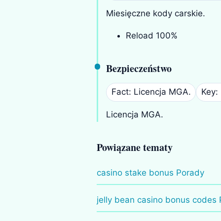
Miesięczne kody carskie.
Reload 100%
Bezpieczeństwo
Fact: Licencja MGA.
Key:
Licencja MGA.
Powiązane tematy
casino stake bonus Porady
jelly bean casino bonus codes