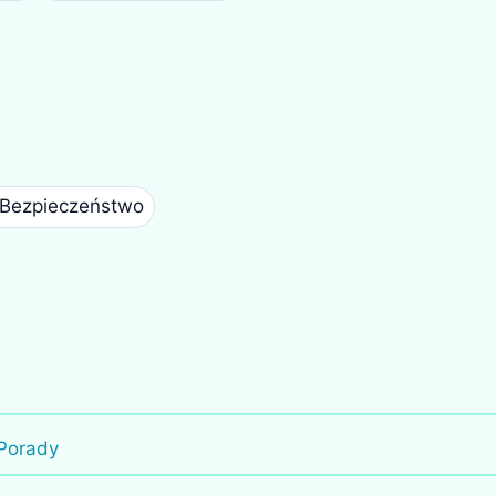
 Bezpieczeństwo
 Porady