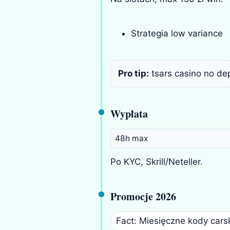
Strategia low variance
Pro tip:
tsars casino no dep
Wypłata
48h max
Po KYC, Skrill/Neteller.
Promocje 2026
Fact: Miesięczne kody carsk