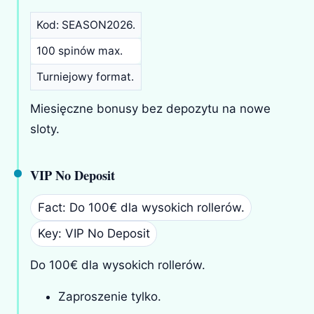
Kod: SEASON2026.
100 spinów max.
Turniejowy format.
Miesięczne bonusy bez depozytu na nowe
sloty.
VIP No Deposit
Fact: Do 100€ dla wysokich rollerów.
Key: VIP No Deposit
Do 100€ dla wysokich rollerów.
Zaproszenie tylko.