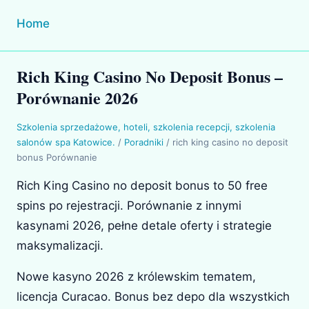
Home
Rich King Casino No Deposit Bonus –
Porównanie 2026
Szkolenia sprzedażowe, hoteli, szkolenia recepcji, szkolenia
salonów spa Katowice.
/
Poradniki
/
rich king casino no deposit
bonus Porównanie
Rich King Casino no deposit bonus to 50 free
spins po rejestracji. Porównanie z innymi
kasynami 2026, pełne detale oferty i strategie
maksymalizacji.
Nowe kasyno 2026 z królewskim tematem,
licencja Curacao. Bonus bez depo dla wszystkich