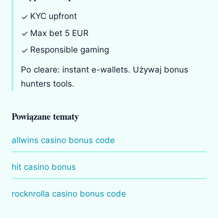
KYC upfront
✓
Max bet 5 EUR
✓
Responsible gaming
✓
Po cleare: instant e-wallets. Używaj bonus
hunters tools.
Powiązane tematy
allwins casino bonus code
hit casino bonus
rocknrolla casino bonus code