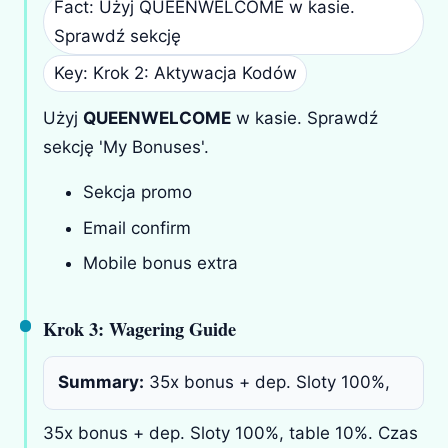
Fact: Użyj QUEENWELCOME w kasie.
Sprawdź sekcję
Key: Krok 2: Aktywacja Kodów
Użyj
QUEENWELCOME
w kasie. Sprawdź
sekcję 'My Bonuses'.
Sekcja promo
Email confirm
Mobile bonus extra
Krok 3: Wagering Guide
Summary:
35x bonus + dep. Sloty 100%,
35x bonus + dep. Sloty 100%, table 10%. Czas