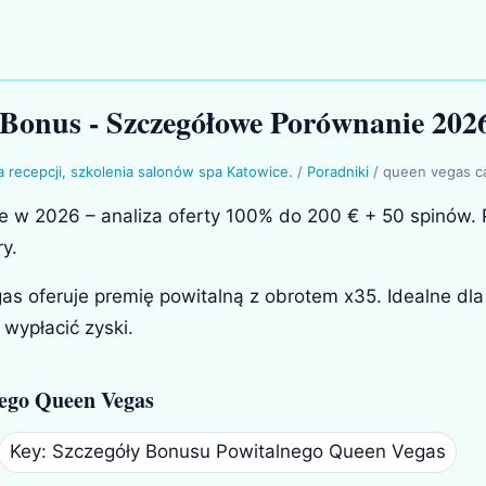
Bonus - Szczegółowe Porównanie 202
a recepcji, szkolenia salonów spa Katowice.
/
Poradniki
/
queen vegas c
 w 2026 – analiza oferty 100% do 200 € + 50 spinów.
ry.
s oferuje premię powitalną z obrotem x35. Idealne dla 
 wypłacić zyski.
nego Queen Vegas
Key: Szczegóły Bonusu Powitalnego Queen Vegas