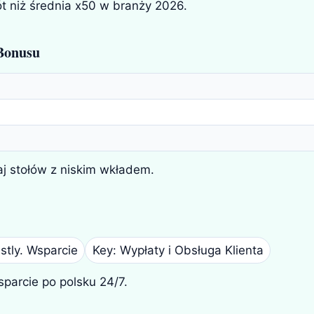
 niż średnia x50 w branży 2026.
 Bonusu
aj stołów z niskim wkładem.
stly. Wsparcie
Key: Wypłaty i Obsługa Klienta
sparcie po polsku 24/7.