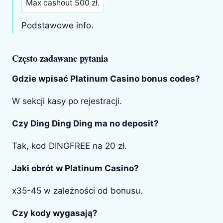
Max cashout 500 zł.
Podstawowe info.
Często zadawane pytania
Gdzie wpisać Platinum Casino bonus codes?
W sekcji kasy po rejestracji.
Czy Ding Ding Ding ma no deposit?
Tak, kod DINGFREE na 20 zł.
Jaki obrót w Platinum Casino?
x35-45 w zależności od bonusu.
Czy kody wygasają?