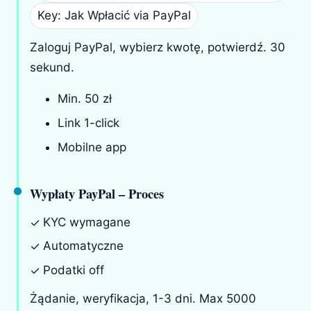
Key: Jak Wpłacić via PayPal
Zaloguj PayPal, wybierz kwotę, potwierdź. 30
sekund.
Min. 50 zł
Link 1-click
Mobilne app
Wypłaty PayPal – Proces
KYC wymagane
✓
Automatyczne
✓
Podatki off
✓
Żądanie, weryfikacja, 1-3 dni. Max 5000