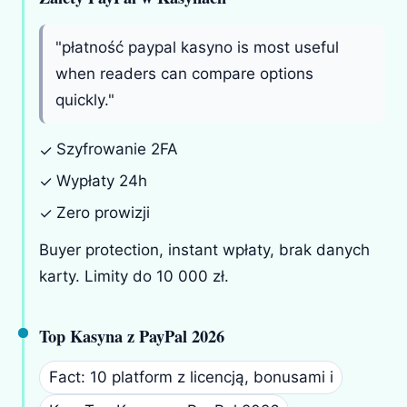
"płatność paypal kasyno is most useful
when readers can compare options
quickly."
Szyfrowanie 2FA
✓
Wypłaty 24h
✓
Zero prowizji
✓
Buyer protection, instant wpłaty, brak danych
karty. Limity do 10 000 zł.
Top Kasyna z PayPal 2026
Fact: 10 platform z licencją, bonusami i