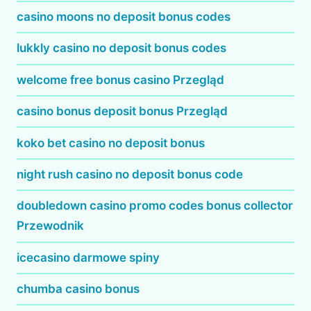
casino moons no deposit bonus codes
lukkly casino no deposit bonus codes
welcome free bonus casino Przegląd
casino bonus deposit bonus Przegląd
koko bet casino no deposit bonus
night rush casino no deposit bonus code
doubledown casino promo codes bonus collector
Przewodnik
icecasino darmowe spiny
chumba casino bonus