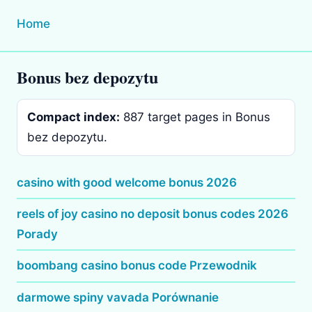
Home
Bonus bez depozytu
Compact index:
887 target pages in Bonus
bez depozytu.
casino with good welcome bonus 2026
reels of joy casino no deposit bonus codes 2026
Porady
boombang casino bonus code Przewodnik
darmowe spiny vavada Porównanie