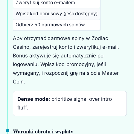
Zweryfikuj konto e-mailem
Wpisz kod bonusowy (jeśli dostępny)
Odbierz 50 darmowych spinów
Aby otrzymać darmowe spiny w Zodiac
Casino, zarejestruj konto i zweryfikuj e-mail.
Bonus aktywuje się automatycznie po
logowaniu. Wpisz kod promocyjny, jeśli
wymagany, i rozpocznij grę na slocie Master
Coin.
Dense mode:
prioritize signal over intro
fluff.
Warunki obrotu i wypłaty