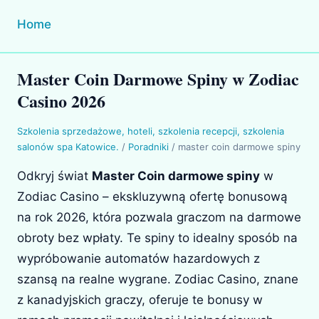
Home
Master Coin Darmowe Spiny w Zodiac
Casino 2026
Szkolenia sprzedażowe, hoteli, szkolenia recepcji, szkolenia
salonów spa Katowice.
/
Poradniki
/
master coin darmowe spiny
Odkryj świat
Master Coin darmowe spiny
w
Zodiac Casino – ekskluzywną ofertę bonusową
na rok 2026, która pozwala graczom na darmowe
obroty bez wpłaty. Te spiny to idealny sposób na
wypróbowanie automatów hazardowych z
szansą na realne wygrane. Zodiac Casino, znane
z kanadyjskich graczy, oferuje te bonusy w