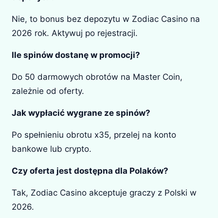
Nie, to bonus bez depozytu w Zodiac Casino na
2026 rok. Aktywuj po rejestracji.
Ile spinów dostanę w promocji?
Do 50 darmowych obrotów na Master Coin,
zależnie od oferty.
Jak wypłacić wygrane ze spinów?
Po spełnieniu obrotu x35, przelej na konto
bankowe lub crypto.
Czy oferta jest dostępna dla Polaków?
Tak, Zodiac Casino akceptuje graczy z Polski w
2026.