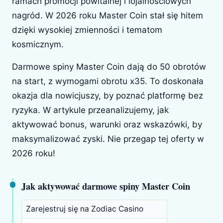
ramach promocji powitalnej i lojalnościowych
nagród. W 2026 roku Master Coin stał się hitem
dzięki wysokiej zmienności i tematom
kosmicznym.
Darmowe spiny Master Coin dają do 50 obrotów
na start, z wymogami obrotu x35. To doskonała
okazja dla nowicjuszy, by poznać platformę bez
ryzyka. W artykule przeanalizujemy, jak
aktywować bonus, warunki oraz wskazówki, by
maksymalizować zyski. Nie przegap tej oferty w
2026 roku!
Jak aktywować darmowe spiny Master Coin
Zarejestruj się na Zodiac Casino