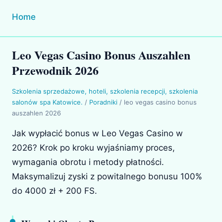
Home
Leo Vegas Casino Bonus Auszahlen
Przewodnik 2026
Szkolenia sprzedażowe, hoteli, szkolenia recepcji, szkolenia
salonów spa Katowice.
/
Poradniki
/
leo vegas casino bonus
auszahlen 2026
Jak wypłacić bonus w Leo Vegas Casino w
2026? Krok po kroku wyjaśniamy proces,
wymagania obrotu i metody płatności.
Maksymalizuj zyski z powitalnego bonusu 100%
do 4000 zł + 200 FS.