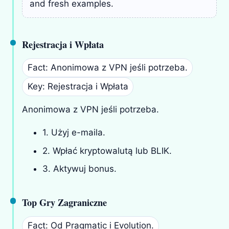
and fresh examples.
Rejestracja i Wpłata
Fact: Anonimowa z VPN jeśli potrzeba.
Key: Rejestracja i Wpłata
Anonimowa z VPN jeśli potrzeba.
1. Użyj e-maila.
2. Wpłać kryptowalutą lub BLIK.
3. Aktywuj bonus.
Top Gry Zagraniczne
Fact: Od Pragmatic i Evolution.