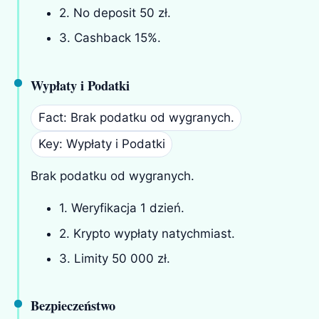
2. No deposit 50 zł.
3. Cashback 15%.
Wypłaty i Podatki
Fact: Brak podatku od wygranych.
Key: Wypłaty i Podatki
Brak podatku od wygranych.
1. Weryfikacja 1 dzień.
2. Krypto wypłaty natychmiast.
3. Limity 50 000 zł.
Bezpieczeństwo