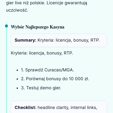
gier live niż polskie. Licencje gwarantują
uczciwość.
Wybór Najlepszego Kasyna
Summary:
Kryteria: licencja, bonusy, RTP.
Kryteria: licencja, bonusy, RTP.
1. Sprawdź Curacao/MGA.
2. Porównaj bonusy do 10 000 zł.
3. Testuj demo gier.
Checklist:
headline clarity, internal links,