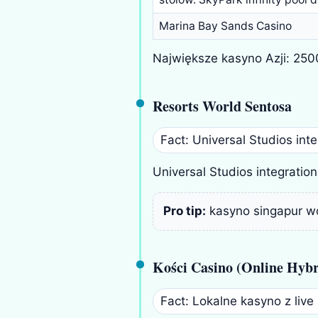
Marina Bay Sands Casino
Największe kasyno Azji: 2500
Resorts World Sentosa
Fact: Universal Studios in
Universal Studios integrati
Pro tip:
kasyno singapur wor
Kości Casino (Online Hybr
Fact: Lokalne kasyno z liv