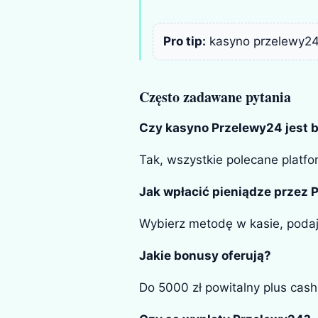
Pro tip:
kasyno przelewy24 w
Często zadawane pytania
Czy kasyno Przelewy24 jest 
Tak, wszystkie polecane platfo
Jak wpłacić pieniądze przez
Wybierz metodę w kasie, podaj
Jakie bonusy oferują?
Do 5000 zł powitalny plus cas