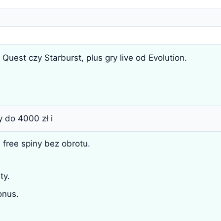
Quest czy Starburst, plus gry live od Evolution.
 do 4000 zł i
 free spiny bez obrotu.
ty.
onus.