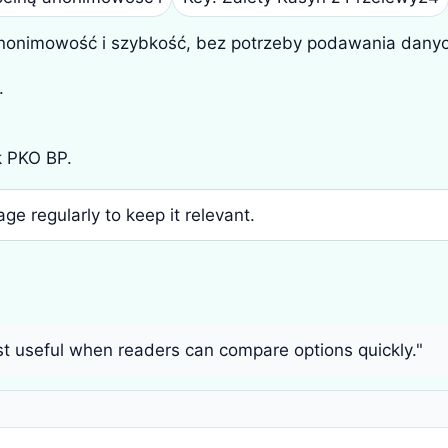
nonimowość i szybkość, bez potrzeby podawania danyc
.
k PKO BP.
ge regularly to keep it relevant.
t useful when readers can compare options quickly."