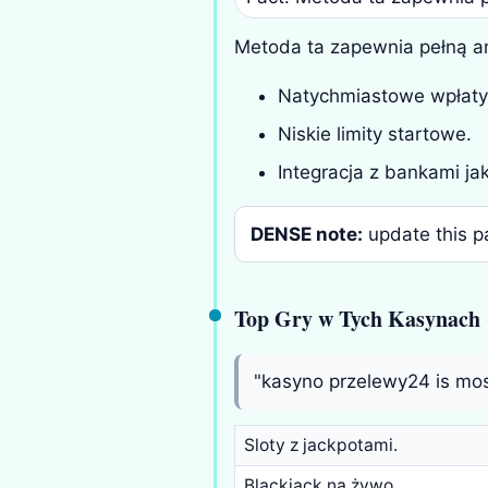
Metoda ta zapewnia pełną a
Natychmiastowe wpłaty
Niskie limity startowe.
Integracja z bankami ja
DENSE note:
update this pa
Top Gry w Tych Kasynach
"kasyno przelewy24 is mos
Sloty z jackpotami.
Blackjack na żywo.