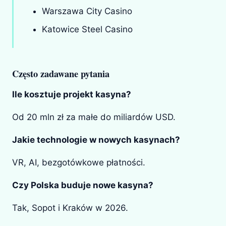
Warszawa City Casino
Katowice Steel Casino
Często zadawane pytania
Ile kosztuje projekt kasyna?
Od 20 mln zł za małe do miliardów USD.
Jakie technologie w nowych kasynach?
VR, AI, bezgotówkowe płatności.
Czy Polska buduje nowe kasyna?
Tak, Sopot i Kraków w 2026.