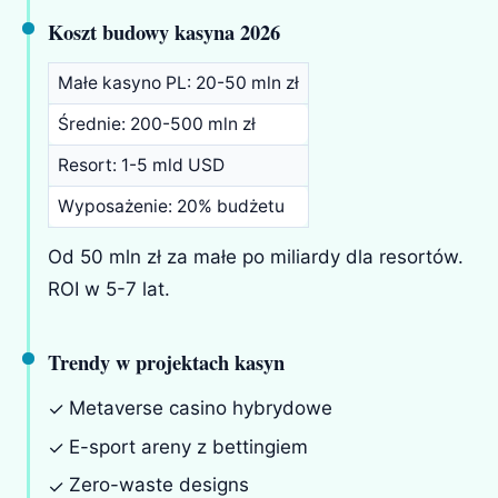
Koszt budowy kasyna 2026
Małe kasyno PL: 20-50 mln zł
Średnie: 200-500 mln zł
Resort: 1-5 mld USD
Wyposażenie: 20% budżetu
Od 50 mln zł za małe po miliardy dla resortów.
ROI w 5-7 lat.
Trendy w projektach kasyn
Metaverse casino hybrydowe
✓
E-sport areny z bettingiem
✓
Zero-waste designs
✓