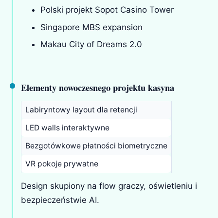
Polski projekt Sopot Casino Tower
Singapore MBS expansion
Makau City of Dreams 2.0
Elementy nowoczesnego projektu kasyna
Labiryntowy layout dla retencji
LED walls interaktywne
Bezgotówkowe płatności biometryczne
VR pokoje prywatne
Design skupiony na flow graczy, oświetleniu i
bezpieczeństwie AI.