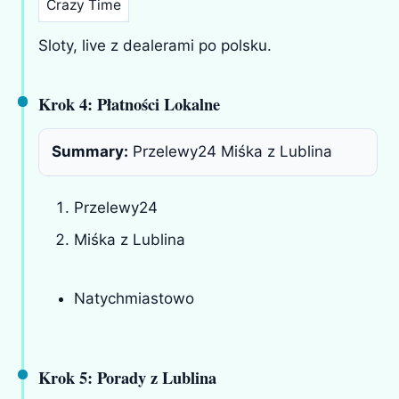
Crazy Time
Sloty, live z dealerami po polsku.
Krok 4: Płatności Lokalne
Summary:
Przelewy24 Miśka z Lublina
Przelewy24
Miśka z Lublina
Natychmiastowo
Krok 5: Porady z Lublina