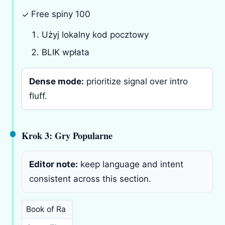
Free spiny 100
✓
Użyj lokalny kod pocztowy
BLIK wpłata
Dense mode:
prioritize signal over intro
fluff.
Krok 3: Gry Popularne
Editor note:
keep language and intent
consistent across this section.
Book of Ra