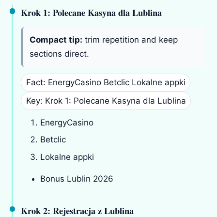
Krok 1: Polecane Kasyna dla Lublina
Compact tip:
trim repetition and keep
sections direct.
Fact: EnergyCasino Betclic Lokalne appki
Key: Krok 1: Polecane Kasyna dla Lublina
EnergyCasino
Betclic
Lokalne appki
Bonus Lublin 2026
Krok 2: Rejestracja z Lublina