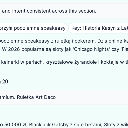
and intent consistent across this section.
worzyła podziemne speakeasy
Key: Historia Kasyn z La
podziemne speakeasy z ruletką i pokerem. Dziś online k
 W 2026 popularne są sloty jak 'Chicago Nights' czy 'F
kelnerki w perłach, kryształowe żyrandole i koktajle w t
a 20
remium. Ruletka Art Deco
o 50 000 zł, Blackjack Gatsby z side betami, Sloty z wil