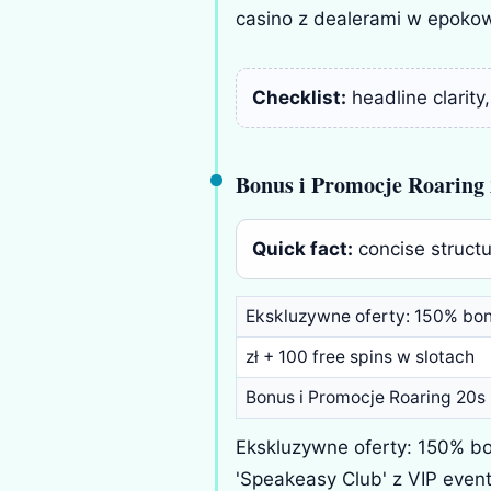
casino z dealerami w epokow
Checklist:
headline clarity
Bonus i Promocje Roaring 
Quick fact:
concise struct
Ekskluzywne oferty: 150% bo
zł + 100 free spins w slotach
Bonus i Promocje Roaring 20s
Ekskluzywne oferty: 150% bo
'Speakeasy Club' z VIP even