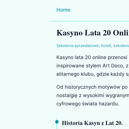
Home
Kasyno Lata 20 Onlin
Szkolenia sprzedażowe, hoteli, szkoleni
Kasyno lata 20 online przenosi 
inspirowane stylem Art Deco, z
elitarnego klubu, gdzie każdy s
Od historycznych motywów po n
nostalgię z wysokimi wygranym
cyfrowego świata hazardu.
Historia Kasyn z Lat 20.