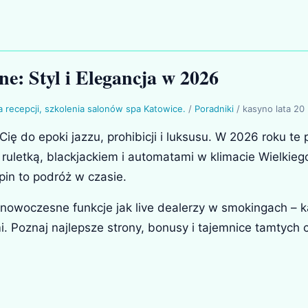
e: Styl i Elegancja w 2026
a recepcji, szkolenia salonów spa Katowice.
/
Poradniki
/
kasyno lata 20
Cię do epoki jazzu, prohibicji i luksusu. W 2026 roku te 
 ruletką, blackjackiem i automatami w klimacie Wielkie
pin to podróż w czasie.
owoczesne funkcje jak live dealerzy w smokingach – ka
i. Poznaj najlepsze strony, bonusy i tajemnice tamtyc