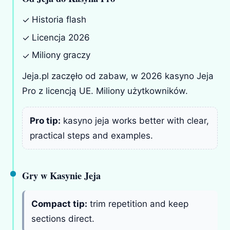
Historia flash
✓
Licencja 2026
✓
Miliony graczy
✓
Jeja.pl zaczęło od zabaw, w 2026 kasyno Jeja
Pro z licencją UE. Miliony użytkowników.
Pro tip:
kasyno jeja works better with clear,
practical steps and examples.
Gry w Kasynie Jeja
Compact tip:
trim repetition and keep
sections direct.