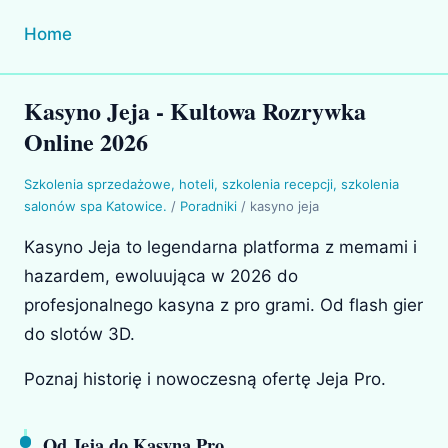
Home
Kasyno Jeja - Kultowa Rozrywka
Online 2026
Szkolenia sprzedażowe, hoteli, szkolenia recepcji, szkolenia
salonów spa Katowice.
/
Poradniki
/
kasyno jeja
Kasyno Jeja to legendarna platforma z memami i
hazardem, ewoluująca w 2026 do
profesjonalnego kasyna z pro grami. Od flash gier
do slotów 3D.
Poznaj historię i nowoczesną ofertę Jeja Pro.
Od Jeja do Kasyna Pro