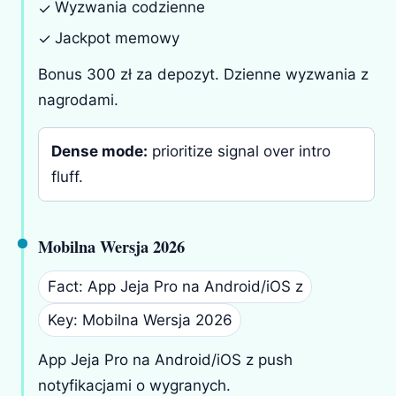
Wyzwania codzienne
✓
Jackpot memowy
✓
Bonus 300 zł za depozyt. Dzienne wyzwania z
nagrodami.
Dense mode:
prioritize signal over intro
fluff.
Mobilna Wersja 2026
Fact: App Jeja Pro na Android/iOS z
Key: Mobilna Wersja 2026
App Jeja Pro na Android/iOS z push
notyfikacjami o wygranych.