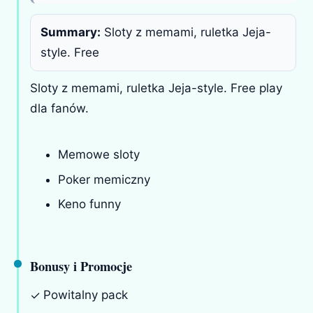
Summary:
Sloty z memami, ruletka Jeja-
style. Free
Sloty z memami, ruletka Jeja-style. Free play
dla fanów.
Memowe sloty
Poker memiczny
Keno funny
Bonusy i Promocje
Powitalny pack
✓