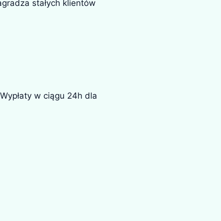
gradza stałych klientów
 Wypłaty w ciągu 24h dla