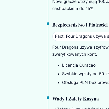
Nowi gracze otrzymują 100% 
cashbackiem do 15%.
Bezpieczeństwo i Płatności
Fact: Four Dragons używa s
Four Dragons używa szyfrowa
zweryfikowanych kont.
Licencja Curacao
Szybkie wpłaty od 50 zł
Obsługa PLN bez prowiz
Wady i Zalety Kasyna