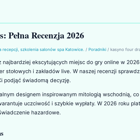
: Pełna Recenzja 2026
a recepcji, szkolenia salonów spa Katowice.
/
Poradniki
/
kasyno four d
 najbardziej ekscytujących miejsc do gry online w 2026 
ier stołowych i zakładów live. W naszej recenzji spraw
Ci podjąć świadomą decyzję.
alnym designem inspirowanym mitologią wschodnią, co n
gwarantuje uczciwość i szybkie wypłaty. W 2026 roku p
doświadczenie hazardowe.
ns