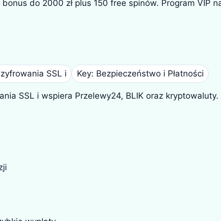
bonus do 2000 zł plus 150 free spinów. Program VIP na
zyfrowania SSL i
Key: Bezpieczeństwo i Płatności
nia SSL i wspiera Przelewy24, BLIK oraz kryptowaluty.
ji