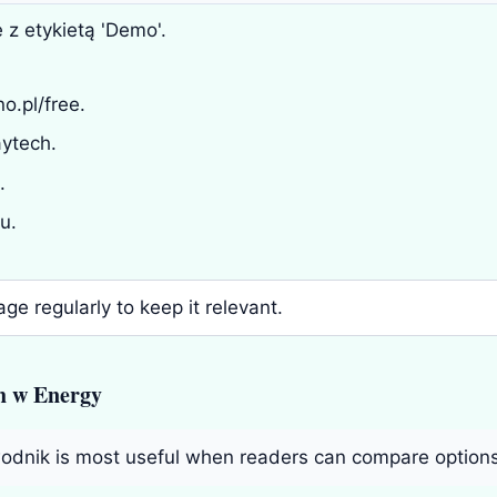
 z etykietą 'Demo'.
o.pl/free.
aytech.
.
u.
ge regularly to keep it relevant.
h w Energy
odnik is most useful when readers can compare options 