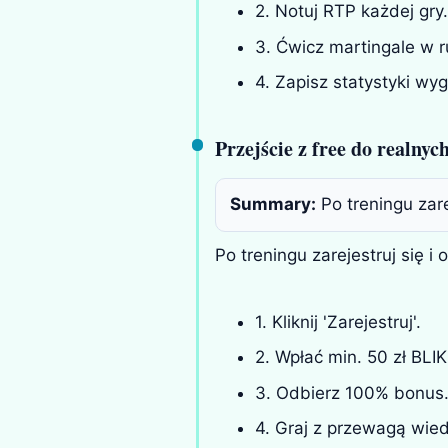
2. Notuj RTP każdej gry.
3. Ćwicz martingale w r
4. Zapisz statystyki wy
Przejście z free do realnyc
Summary:
Po treningu zare
Po treningu zarejestruj się i
1. Kliknij 'Zarejestruj'.
2. Wpłać min. 50 zł BLIK
3. Odbierz 100% bonus
4. Graj z przewagą wied