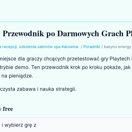
: Przewodnik po Darmowych Grach Pl
a recepcji, szkolenia salonów spa Katowice.
/
Poradniki
/
kasyno energy
miejsce dla graczy chcących przetestować gry Playtech
 trybie demo. Ten przewodnik krok po kroku pokaże, jak 
y na pieniądze.
 czysta zabawa i nauka strategii.
 free
i wybierz grę z