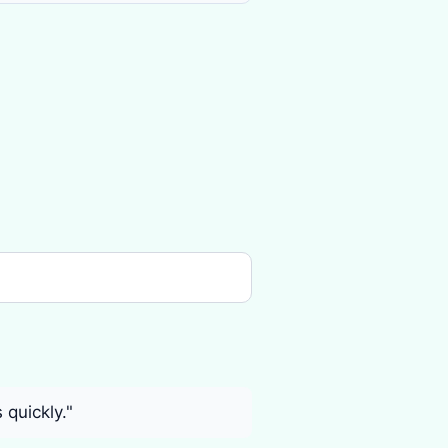
quickly."