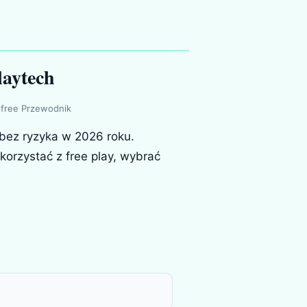
aytech
 free Przewodnik
 bez ryzyka w 2026 roku.
korzystać z free play, wybrać